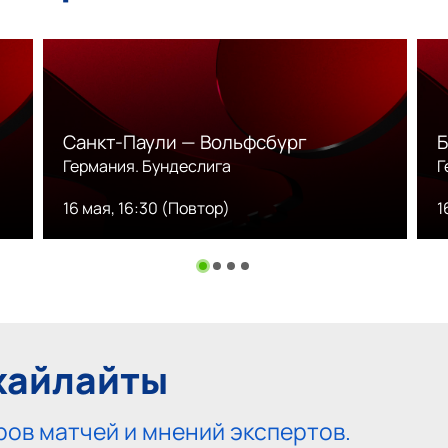
Санкт-Паули — Вольфсбург
Б
Германия. Бундеслига
Г
16 мая, 16:30 (Повтор)
1
хайлайты
ов матчей и мнений экспертов.