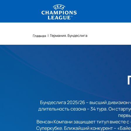
|
Германия. Бундеслига
Главная
Бундеслига 2025/26 – высший дивизион ч
длительность сезона – 34 тура. Он старту
первы
Венсан Компани защищает титул вместе с 
Суперкубке. Ближайший конкурент – «Байе