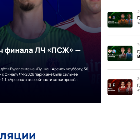
3
Г
«
3
тч финала ЛЧ «ПСЖ» —
Г
В
дёт в Будапеште на «Пушкаш Арене» в субботу, 30
ути к финалу ЛЧ-2026 парижане были сильнее
3
 1:1. «Арсенал» в своей части сетки прошёл
Г
«
сляции