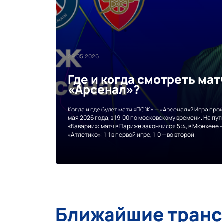
29.05.2026
Где и когда смотреть ма
«Арсенал»?
Когда и где будет матч «ПСЖ» — «Арсенал»? Игра прой
мая 2026 года, в 19:00 по московскому времени. На п
«Баварии»: матч в Париже закончился 5:4, в Мюнхене —
«Атлетико»: 1:1 в первой игре, 1:0 — во второй.
Ближайшие тран