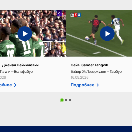
л. Дженан Пейчинович
Сейв. Sander Tangvik
Паули — Вольфсбург
Байер 04 Леверкузен — Гамбург
2026
16.05.2026
обнее
Подробнее