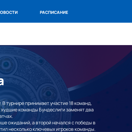
ОВОСТИ
РАСПИСАНИЕ
а
 В турнире принимает участие 18 команд,
Две худшие команды Бундеслиги заменят два
атчах.
ше ожиданий, а второй начался с победы в
стил несколько ключевых игроков команды.