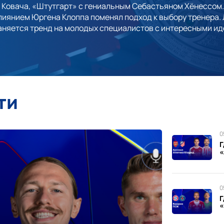
 Ковача, «Штутгарт» с гениальным Себастьяном Хёнессом.
влиянием Юргена Клоппа поменял подход к выбору тренера.
аняется тренд на молодых специалистов с интересными ид
ти
0
Г
«
0
Г