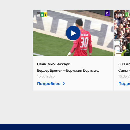
Сейв. Мио Бакхаус
80' Го
Вердер Бремен — Боруссия Дортмунд
Санкт-
16.05.2026
16.05.
Подробнее
Подр