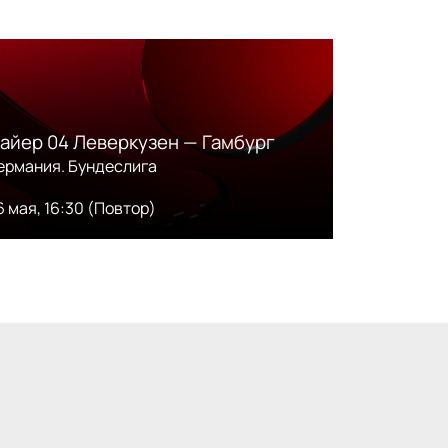
айер 04 Леверкузен — Гамбург
Хайденха
ермания. Бундеслига
Германия. 
6 мая, 16:30 (Повтор)
16 мая, 16: