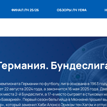
ФИНАЛ ЛЧ 25/26
ОБЗОРЫ ЛЧ УЕФА
Н
Германия. Бундеслиг
емпионата Германии по футболу, лига основана в 1963 году.
ет 22 августа 2024 года, а закончится 16 мая 2025 года. 
х места 2-й Бундеслиги, а 17-е место сыграет в стыковых м
«Баварией». Первый сезон бельгийца в Мюнхене прошел вы
р», который заменил Хаби Алонсо Эриком тен Хагом и отпу