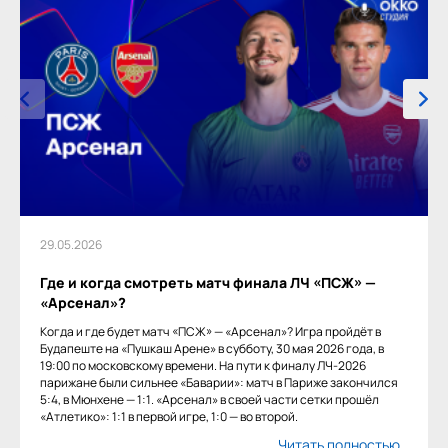
29.05.2026
Где и когда смотреть матч финала ЛЧ «ПСЖ» —
«Арсенал»?
Когда и где будет матч «ПСЖ» — «Арсенал»? Игра пройдёт в
Будапеште на «Пушкаш Арене» в субботу, 30 мая 2026 года, в
19:00 по московскому времени. На пути к финалу ЛЧ-2026
парижане были сильнее «Баварии»: матч в Париже закончился
5:4, в Мюнхене — 1:1. «Арсенал» в своей части сетки прошёл
«Атлетико»: 1:1 в первой игре, 1:0 — во второй.
Читать полностью