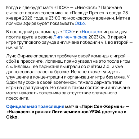
Когда и где будет матч «ПСЖ» — «Ньюкасл»? Парижане
сыграют против соперника на «Парк де Пренс» в среду, 28
января 2026 года, в 23:00 по московскому времени. Матч в
прямом эфире будет показывать
Okko
.
В последний раз команды «
ПСЖ
» и «
Ньюкасл
» играли друг
против друга в сезоне
Лиги чемпионов
2023/24. В первой
игре группового раунда англичане победили 4:1, во второй —
ничья 1:1.
Луис Энрике определил проблему своей команды с игрой —
сбой в прессинге. Испанец прямо указал на это после игры
с «Лиллем», её парижане выиграли со счётом 3:0, и уже
давно сорвал голос на бровке. Испанец хочет увидеть
улучшение в концентрации и организации игры без мяча. У
Эдди Хау сбой в своей вселенной: тяжело держать темп
игры на два турнира. Но даже в таком состоянии англичане
могут наказать соперника за отсутствие слаженного
прессинга.
Официальная трансляция
матча «Пари Сен-Жермен» —
«Ньюкасл» в рамках Лиги чемпионов УЕФА доступна в
Okko.