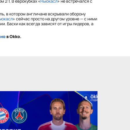
 2:1. В еврокубках «
Ньюкасл
» не встречался с
ь, в котором англичане вскрывали оборону
ьюкасл
» сейчас просто на другом уровне — с ними
и. Баски как всегда зависят от игры лидеров, а
вно
в Okko.