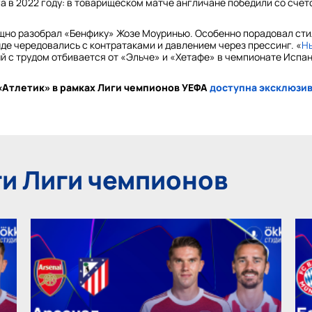
а в 2022 году: в товарищеском матче англичане победили со счетом
щно разобрал «Бенфику» Жозе Моуринью. Особенно порадовал стил
де чередовались с контратаками и давлением через прессинг. «
Н
ый с трудом отбивается от «Эльче» и «Хетафе» в чемпионате Испани
«Атлетик» в рамках Лиги чемпионов УЕФА
доступна эксклюзи
и Лиги чемпионов