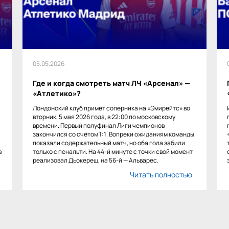
05.05.2026
Где и когда смотреть матч ЛЧ «Арсенал» —
«Атлетико»?
Лондонский клуб примет соперника на «Эмирейтс» во
вторник, 5 мая 2026 года, в 22:00 по московскому
времени. Первый полуфинал Лиги чемпионов
закончился со счётом 1:1. Вопреки ожиданиям команды
показали содержательный матч, но оба гола забили
в
только с пенальти. На 44-й минуте с точки свой момент
реализовал Дьокереш, на 56-й — Альварес.
Читать полностью