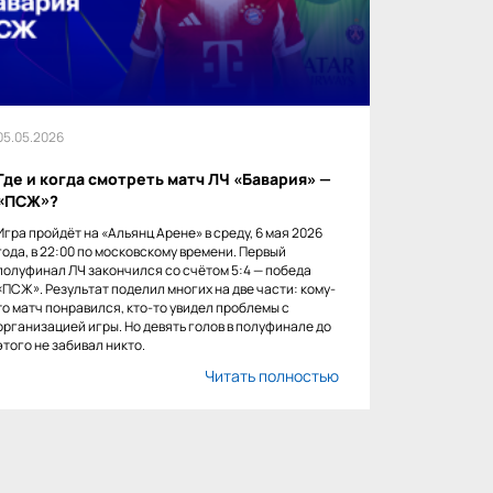
05.05.2026
Где и когда смотреть матч ЛЧ «Бавария» —
«ПСЖ»?
Игра пройдёт на «Альянц Арене» в среду, 6 мая 2026
года, в 22:00 по московскому времени. Первый
полуфинал ЛЧ закончился со счётом 5:4 — победа
«ПСЖ». Результат поделил многих на две части: кому-
то матч понравился, кто-то увидел проблемы с
организацией игры. Но девять голов в полуфинале до
этого не забивал никто.
Читать полностью