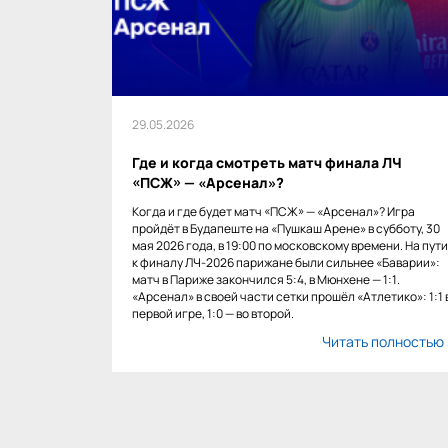
29.05.2026
Где и когда смотреть матч финала ЛЧ
«ПСЖ» — «Арсенал»?
Когда и где будет матч «ПСЖ» — «Арсенал»? Игра
пройдёт в Будапеште на «Пушкаш Арене» в субботу, 30
мая 2026 года, в 19:00 по московскому времени. На пути
к финалу ЛЧ-2026 парижане были сильнее «Баварии»:
матч в Париже закончился 5:4, в Мюнхене — 1:1.
«Арсенал» в своей части сетки прошёл «Атлетико»: 1:1 
первой игре, 1:0 — во второй.
Читать полностью