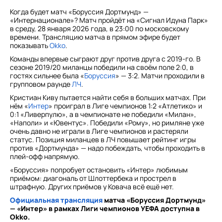
Когда будет матч «Боруссия Дортмунд» —
«Интернационале»? Матч пройдёт на «Сигнал Идуна Парк»
в среду, 28 января 2026 года, в 23:00 по московскому
времени. Трансляцию матча в прямом эфире будет
показывать
Okko
.
Команды впервые сыграют друг против друга с 2019-го. В
сезоне 2019/20 миланцы победили на своём поле 2:0, в
гостях сильнее была «
Боруссия
» — 3:2. Матчи проходили в
групповом раунде
ЛЧ
.
Кристиан Киву пытается найти себя в больших матчах. При
нём «
Интер
» проиграл в Лиге чемпионов 1:2 «Атлетико» и
0:1 «Ливерпулю», а в чемпионате не победили «Милан»,
«Наполи» и «Ювентус». Победили «Рому», но римляне уже
очень давно не играли в Лиге чемпионов и растеряли
статус. Позиция миланцев в ЛЧ повышает рейтинг игры
против «Дортмунда» — надо побеждать, чтобы проходить в
плей-офф напрямую.
«Боруссия» попробует остановить «Интер» любимым
приёмом: диагональ от Шлоттербека и прострел в
штрафную. Других приёмов у Ковача всё ещё нет.
Официальная трансляция
матча «Боруссия Дортмунд»
— «Интер» в рамках Лиги чемпионов УЕФА доступна в
Okko.