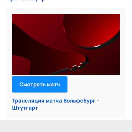
Смотреть матч
Трансляция матча Вольфсбург -
Штутгарт