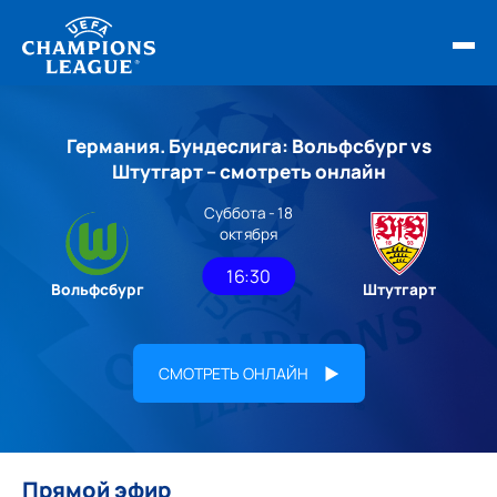
ФИНАЛ ЛЧ 25/26
Германия. Бундеслига: Вольфсбург vs
ОБЗОРЫ ЛЧ УЕФА
Штутгарт – смотреть онлайн
Суббота - 18
НОВОСТИ
октября
РАСПИСАНИЕ
16:30
Вольфсбург
Штутгарт
СМОТРЕТЬ ОНЛАЙН
Прямой эфир