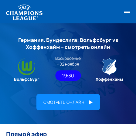
ФИНАЛ ЛЧ 25/26
Германия. Бундеслига: Вольфсбург vs
ОБЗОРЫ ЛЧ УЕФА
Хоффенхайм – смотреть онлайн
Воскресенье
НОВОСТИ
- 02 ноября
РАСПИСАНИЕ
19:30
Вольфсбург
Хоффенхайм
СМОТРЕТЬ ОНЛАЙН
Прямой эфир