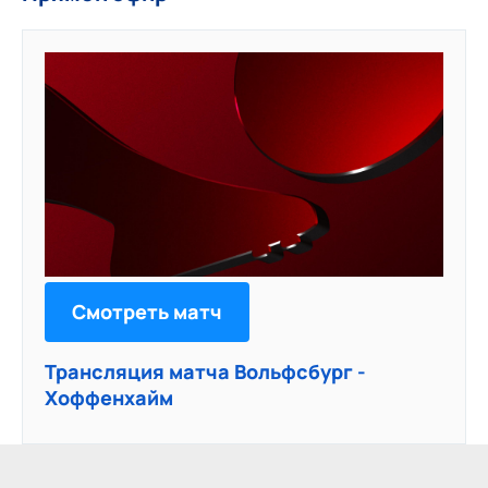
Смотреть матч
Трансляция матча Вольфсбург -
Хоффенхайм