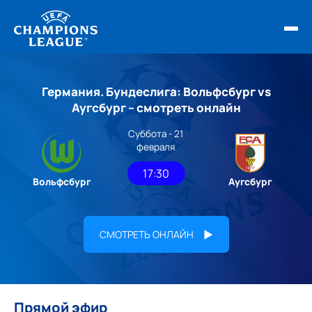
ФИНАЛ ЛЧ 25/26
Германия. Бундеслига: Вольфсбург vs
ОБЗОРЫ ЛЧ УЕФА
Аугсбург – смотреть онлайн
Суббота - 21
НОВОСТИ
февраля
РАСПИСАНИЕ
17:30
Вольфсбург
Аугсбург
СМОТРЕТЬ ОНЛАЙН
Прямой эфир