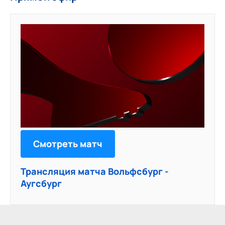
Смотреть матч
Трансляция матча Вольфсбург -
Аугсбург