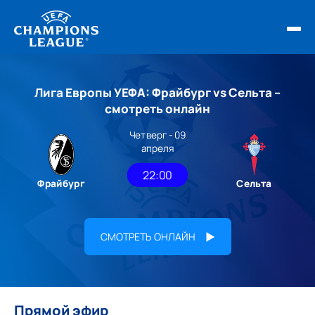
ФИНАЛ ЛЧ 25/26
Лига Европы УЕФА: Фрайбург vs Сельта –
ОБЗОРЫ ЛЧ УЕФА
смотреть онлайн
Четверг - 09
НОВОСТИ
апреля
РАСПИСАНИЕ
22:00
Фрайбург
Сельта
СМОТРЕТЬ ОНЛАЙН
Прямой эфир