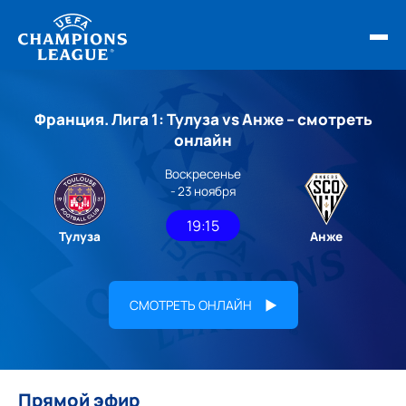
ФИНАЛ ЛЧ 25/26
Франция. Лига 1: Тулуза vs Анже – смотреть
ОБЗОРЫ ЛЧ УЕФА
онлайн
Воскресенье
НОВОСТИ
- 23 ноября
РАСПИСАНИЕ
19:15
Тулуза
Анже
СМОТРЕТЬ ОНЛАЙН
Прямой эфир