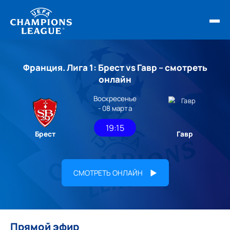
ФИНАЛ ЛЧ 25/26
Франция. Лига 1: Брест vs Гавр – смотреть
ОБЗОРЫ ЛЧ УЕФА
онлайн
Воскресенье
НОВОСТИ
- 08 марта
РАСПИСАНИЕ
19:15
Брест
Гавр
СМОТРЕТЬ ОНЛАЙН
Прямой эфир