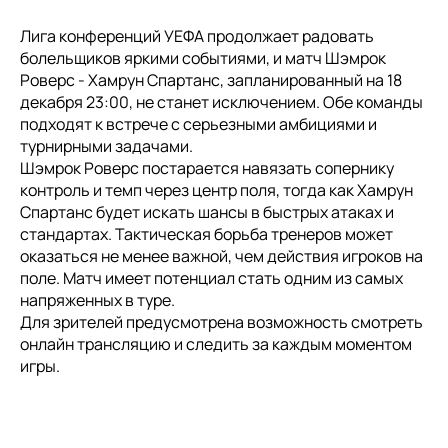
Лига конференций УЕФА продолжает радовать
болельщиков яркими событиями, и матч Шэмрок
Роверс - Хамрун Спартанс, запланированный на 18
декабря 23:00, не станет исключением. Обе команды
подходят к встрече с серьезными амбициями и
турнирными задачами.
Шэмрок Роверс постарается навязать сопернику
контроль и темп через центр поля, тогда как Хамрун
Спартанс будет искать шансы в быстрых атаках и
стандартах. Тактическая борьба тренеров может
оказаться не менее важной, чем действия игроков на
поле. Матч имеет потенциал стать одним из самых
напряженных в туре.
Для зрителей предусмотрена возможность смотреть
онлайн трансляцию и следить за каждым моментом
игры.