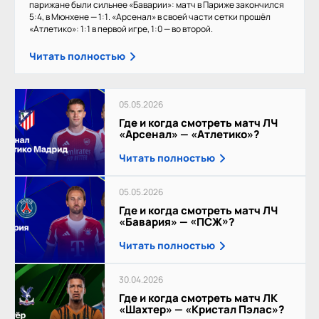
парижане были сильнее «Баварии»: матч в Париже закончился
5:4, в Мюнхене — 1:1. «Арсенал» в своей части сетки прошёл
«Атлетико»: 1:1 в первой игре, 1:0 — во второй.
Читать полностью
05.05.2026
Где и когда смотреть матч ЛЧ
«Арсенал» — «Атлетико»?
Читать полностью
05.05.2026
Где и когда смотреть матч ЛЧ
«Бавария» — «ПСЖ»?
Читать полностью
30.04.2026
Где и когда смотреть матч ЛК
«Шахтер» — «Кристал Пэлас»?