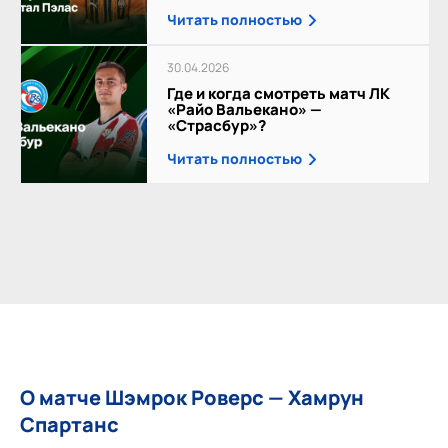
Читать полностью
30.04.2026
Где и когда смотреть матч ЛК
«Райо Вальекано» —
«Страсбур»?
Читать полностью
О матче Шэмрок Роверс — Хамрун
Спартанс