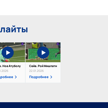
йлайты
в. Ноа Атуболу
Сейв. Рой Мишпати
1.2026
22.01.2026
дробнее
Подробнее