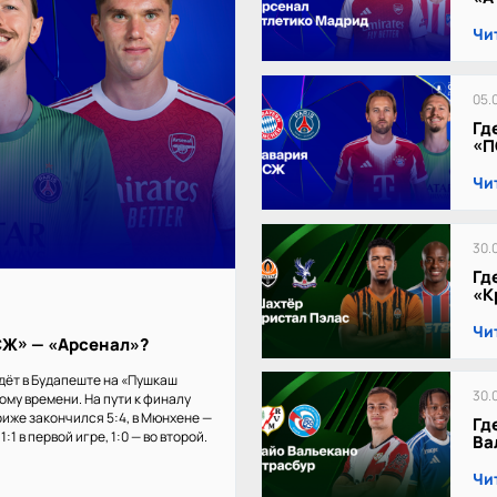
Чи
05.
Гд
«П
Чи
30.
Гд
«К
Чи
ПСЖ» — «Арсенал»?
дёт в Будапеште на «Пушкаш
30.
кому времени. На пути к финалу
иже закончился 5:4, в Мюнхене —
Гд
:1 в первой игре, 1:0 — во второй.
Ва
Чи