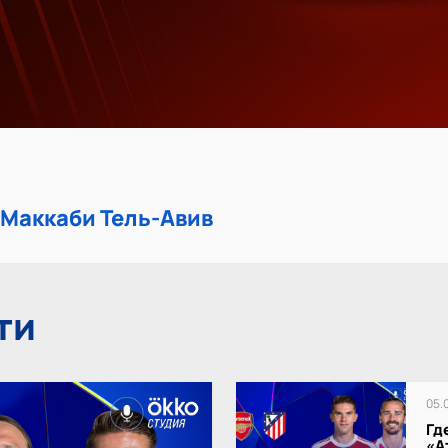
 Маккаби Тель-Авив
ти
05.
Гд
«А