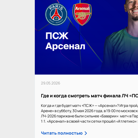
29.05.2026
Где и когда смотреть матч финала ЛЧ «
Когда и где будет матч «ПСЖ» — «Арсенал»? Игра прой
Арене» в субботу, 30 мая 2026 года, в 19:00 по московс
ЛЧ-2026 парижане были сильнее «Баварии»: матч в Пар
1:1. «Арсенал» в своей части сетки прошёл «Атлетико»: 1
Читать полностью