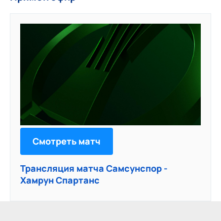
Смотреть матч
Трансляция матча Самсунспор -
Хамрун Спартанс