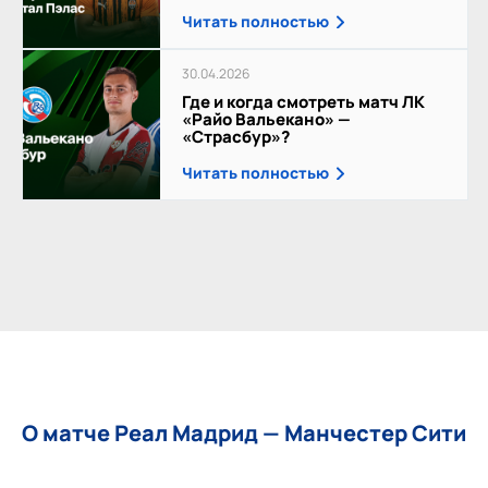
Читать полностью
30.04.2026
Где и когда смотреть матч ЛК
«Райо Вальекано» —
«Страсбур»?
Читать полностью
О матче Реал Мадрид — Манчестер Сити