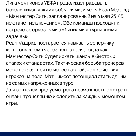
Лига чемпионов УЕФА продолжает радовать
болельщиков яркими событиями, и матч Реал Мадрид
- Манчестер Сити, запланированный на 4 мая 23:45,
не станет исключением. Обе команды подходят к
встрече с серьезными амбициями и турнирными
задачами.
Реал Мадрид постарается навязать сопернику
контроль и темп через центр поля, тогда как
Манчестер Сити будет искать шансы в быстрых
атаках и стандартах. Тактическая борьба тренеров
может оказаться не менее важной, чем действия
игроков на поле. Матч имеет потенциал стать одним
из самых напряженных в туре.
Для зрителей предусмотрена возможность смотреть
онлайн трансляцию и следить за каждым моментом
игры.