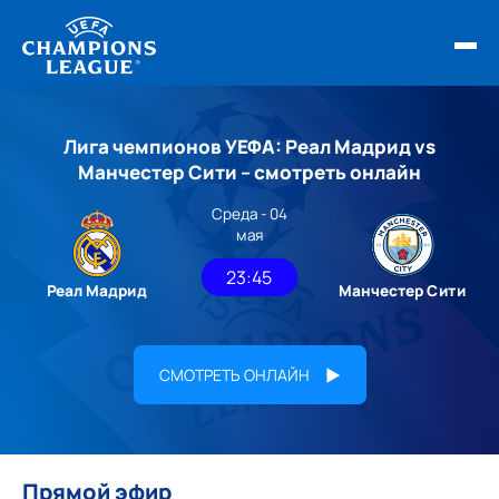
ФИНАЛ ЛЧ 25/26
Лига чемпионов УЕФА: Реал Мадрид vs
ОБЗОРЫ ЛЧ УЕФА
Манчестер Сити – смотреть онлайн
Среда - 04
НОВОСТИ
мая
РАСПИСАНИЕ
23:45
Реал Мадрид
Манчестер Сити
СМОТРЕТЬ ОНЛАЙН
Прямой эфир