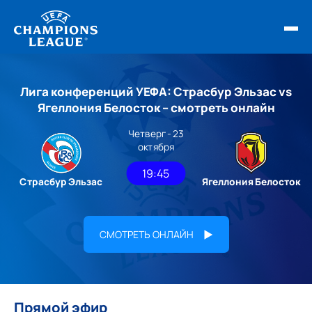
ФИНАЛ ЛЧ 25/26
Лига конференций УЕФА: Страсбур Эльзас vs
ОБЗОРЫ ЛЧ УЕФА
Ягеллония Белосток – смотреть онлайн
Четверг - 23
НОВОСТИ
октября
РАСПИСАНИЕ
19:45
Страсбур Эльзас
Ягеллония Белосток
СМОТРЕТЬ ОНЛАЙН
Прямой эфир