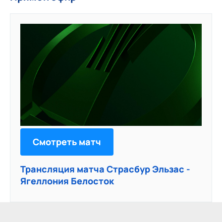
Смотреть матч
Трансляция матча Страсбур Эльзас -
Ягеллония Белосток