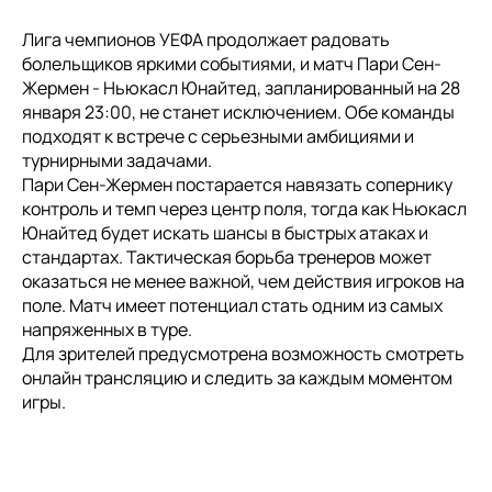
Лига чемпионов УЕФА продолжает радовать
болельщиков яркими событиями, и матч Пари Сен-
Жермен - Ньюкасл Юнайтед, запланированный на 28
января 23:00, не станет исключением. Обе команды
подходят к встрече с серьезными амбициями и
турнирными задачами.
Пари Сен-Жермен постарается навязать сопернику
контроль и темп через центр поля, тогда как Ньюкасл
Юнайтед будет искать шансы в быстрых атаках и
стандартах. Тактическая борьба тренеров может
оказаться не менее важной, чем действия игроков на
поле. Матч имеет потенциал стать одним из самых
напряженных в туре.
Для зрителей предусмотрена возможность смотреть
онлайн трансляцию и следить за каждым моментом
игры.