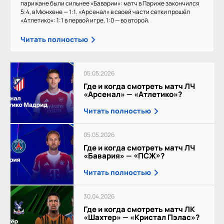
парижане были сильнее «Баварии»: матч в Париже закончился
5:4, в Мюнхене — 1:1. «Арсенал» в своей части сетки прошёл
«Атлетико»: 1:1 в первой игре, 1:0 — во второй.
Читать полностью
05.05.2026
Где и когда смотреть матч ЛЧ
«Арсенал» — «Атлетико»?
Читать полностью
05.05.2026
Где и когда смотреть матч ЛЧ
«Бавария» — «ПСЖ»?
Читать полностью
30.04.2026
Где и когда смотреть матч ЛК
«Шахтер» — «Кристал Пэлас»?