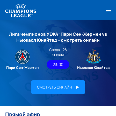
ФИНАЛ ЛЧ 25/26
Лига чемпионов УЕФА: Пари Сен-Жермен vs
ОБЗОРЫ ЛЧ УЕФА
Ньюкасл Юнайтед – смотреть онлайн
Среда - 28
НОВОСТИ
января
РАСПИСАНИЕ
23:00
Пари Сен-Жермен
Ньюкасл Юнайтед
СМОТРЕТЬ ОНЛАЙН
Прямой эфир