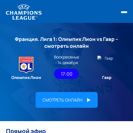
ФИНАЛ ЛЧ 25/26
Франция. Лига 1: Олимпик Лион vs Гавр –
ОБЗОРЫ ЛЧ УЕФА
смотреть онлайн
Воскресенье
НОВОСТИ
- 14 декабря
РАСПИСАНИЕ
17:00
Олимпик Лион
Гавр
СМОТРЕТЬ ОНЛАЙН
Прямой эфир