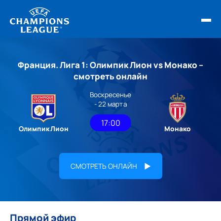
ФИНАЛ ЛЧ 25/26
Франция. Лига 1: Олимпик Лион vs Монако –
ОБЗОРЫ ЛЧ УЕФА
смотреть онлайн
Воскресенье
НОВОСТИ
- 22 марта
РАСПИСАНИЕ
17:00
Олимпик Лион
Монако
СМОТРЕТЬ ОНЛАЙН
Прямой эфир