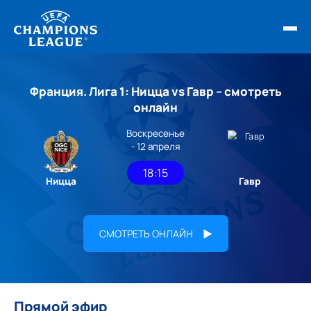
ФИНАЛ ЛЧ 25/26
Франция. Лига 1: Ницца vs Гавр – смотреть
ОБЗОРЫ ЛЧ УЕФА
онлайн
Воскресенье
НОВОСТИ
- 12 апреля
РАСПИСАНИЕ
18:15
Ницца
Гавр
СМОТРЕТЬ ОНЛАЙН
Прямой эфир