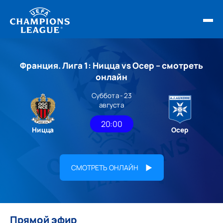
ФИНАЛ ЛЧ 25/26
Франция. Лига 1: Ницца vs Осер – смотреть
ОБЗОРЫ ЛЧ УЕФА
онлайн
Суббота - 23
НОВОСТИ
августа
РАСПИСАНИЕ
20:00
Ницца
Осер
СМОТРЕТЬ ОНЛАЙН
Прямой эфир