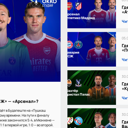
Гд
«А
Чи
05.
Гд
«П
Чи
30.
Гд
«К
Чи
ПСЖ» — «Арсенал»?
дёт в Будапеште на «Пушкаш
30.
кому времени. На пути к финалу
иже закончился 5:4, в Мюнхене —
Гд
:1 в первой игре, 1:0 — во второй.
Ва