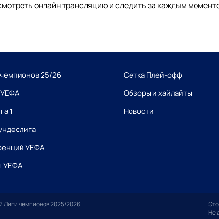
смотреть онлайн трансляцию и следить за каждым моменто
 чемпионов 25/26
Сетка Плей-офф
 УЕФА
Обзоры и хайлайты
га 1
Новости
Бундеслига
ренций УЕФА
ы УЕФА
й Лиги чемпионов 2025/2026
Это
Не 