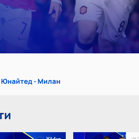
 Юнайтед - Милан
ти
05.