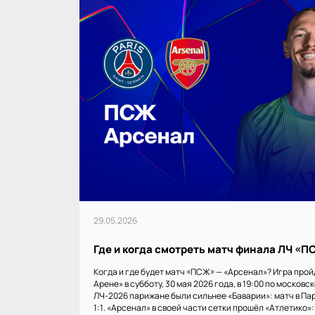
29.05.2026
Где и когда смотреть матч финала ЛЧ «
Когда и где будет матч «ПСЖ» — «Арсенал»? Игра прой
Арене» в субботу, 30 мая 2026 года, в 19:00 по московс
ЛЧ-2026 парижане были сильнее «Баварии»: матч в Пар
1:1. «Арсенал» в своей части сетки прошёл «Атлетико»: 1