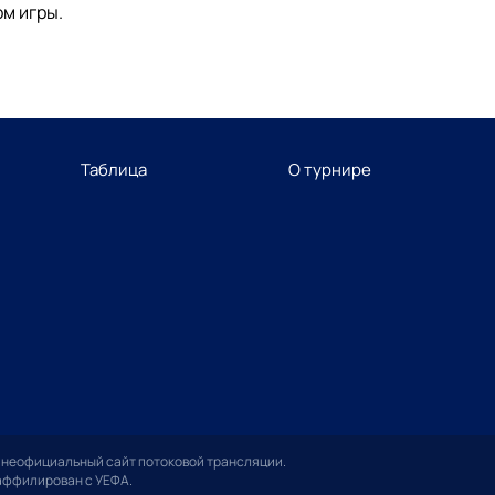
м игры.
Таблица
О турнире
 неофициальный сайт потоковой трансляции.
аффилирован с УЕФА.