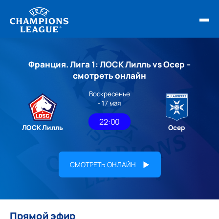
ФИНАЛ ЛЧ 25/26
Франция. Лига 1: ЛОСК Лилль vs Осер –
ОБЗОРЫ ЛЧ УЕФА
смотреть онлайн
Воскресенье
НОВОСТИ
- 17 мая
РАСПИСАНИЕ
22:00
ЛОСК Лилль
Осер
СМОТРЕТЬ ОНЛАЙН
Прямой эфир