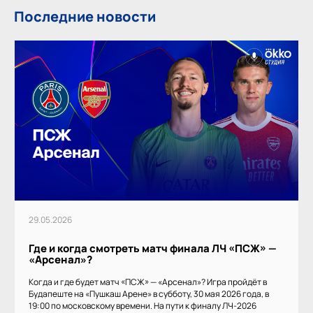
Последние новости
29.05.2026
Где и когда смотреть матч финала ЛЧ «ПСЖ» —
«Арсенал»?
Когда и где будет матч «ПСЖ» — «Арсенал»? Игра пройдёт в
Будапеште на «Пушкаш Арене» в субботу, 30 мая 2026 года, в
19:00 по московскому времени. На пути к финалу ЛЧ-2026