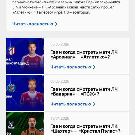
парижане были сильнее «Баварии»: матч в Париже закончился
5:4, в Мюнхене — 1:1. «Арсенал» в своей части сетки прошёл
«Атлетико»: 1:1 в первой игре, 1:0 — во второй.
Читать полностью
05.05.2026
Где и когда смотреть матч ЛЧ
«Арсенал» — «Атлетико»?
Читать полностью
05.05.2026
Где и когда смотреть матч ЛЧ
«Бавария» — «ПСЖ»?
Читать полностью
30.04.2026
Где и когда смотреть матч ЛК
«Шахтер» — «Кристал Пэлас»?