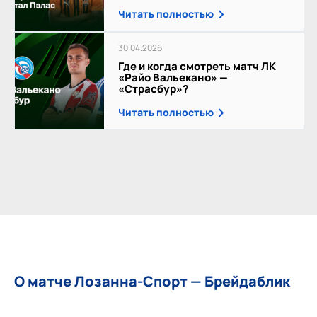
Читать полностью
30.04.2026
Где и когда смотреть матч ЛК
«Райо Вальекано» —
«Страсбур»?
Читать полностью
О матче Лозанна-Спорт — Брейдаблик