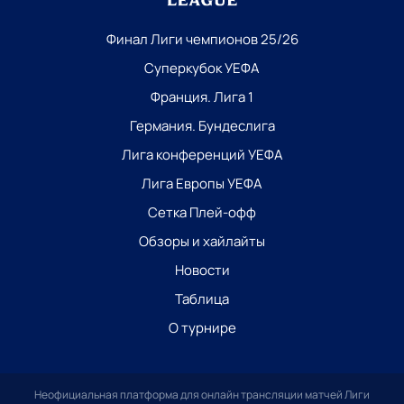
Финал Лиги чемпионов 25/26
Суперкубок УЕФА
Франция. Лига 1
Германия. Бундеслига
Лига конференций УЕФА
Лига Европы УЕФА
Сетка Плей-офф
Обзоры и хайлайты
Новости
Таблица
О турнире
Неофициальная платформа для онлайн трансляции матчей Лиги