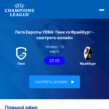
ФИНАЛ ЛЧ 25/26
Лига Европы УЕФА: Генк vs Фрайбург –
ОБЗОРЫ ЛЧ УЕФА
смотреть онлайн
Четверг - 12
НОВОСТИ
марта
РАСПИСАНИЕ
23:00
Генк
Фрайбург
СМОТРЕТЬ ОНЛАЙН
Прямой эфир