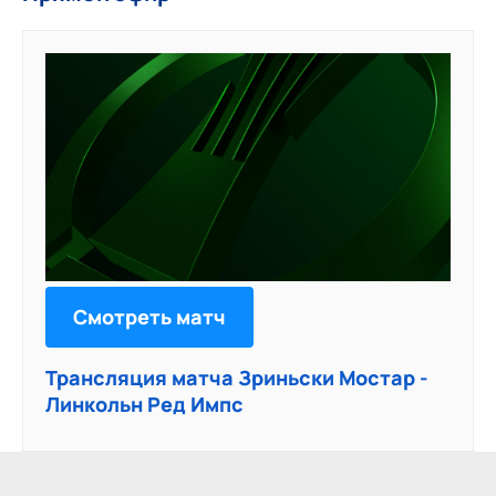
Смотреть матч
Трансляция матча Зриньски Мостар -
Линкольн Ред Импс