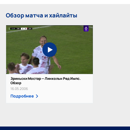
Обзор матча и хайлайты
Зриньски Мостар — Линкольн Ред Импс.
Обзор
16.05.2006
Подробнее