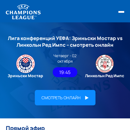
ФИНАЛ ЛЧ 25/26
Лига конференций УЕФА: Зриньски Мостар vs
ОБЗОРЫ ЛЧ УЕФА
Линкольн Ред Импс – смотреть онлайн
Четверг - 02
НОВОСТИ
октября
РАСПИСАНИЕ
19:45
Зриньски Мостар
Линкольн Ред Импс
СМОТРЕТЬ ОНЛАЙН
Прямой эфир