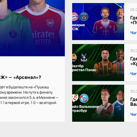
05.
Гд
«П
Чи
30.
Гд
«К
Чи
ПСЖ» — «Арсенал»?
дёт в Будапеште на «Пушкаш
30.
кому времени. На пути к финалу
иже закончился 5:4, в Мюнхене —
Гд
:1 в первой игре, 1:0 — во второй.
Ва
Чи