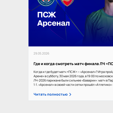
29.05.2026
Где и когда смотреть матч финала ЛЧ «
Когда и где будет матч «ПСЖ» — «Арсенал»? Игра прой
Арене» в субботу, 30 мая 2026 года, в 19:00 по московс
ЛЧ-2026 парижане были сильнее «Баварии»: матч в Пар
1:1. «Арсенал» в своей части сетки прошёл «Атлетико»: 1
Читать полностью