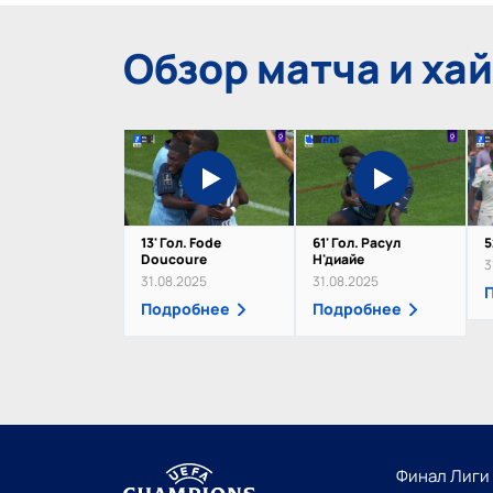
Обзор матча и ха
13' Гол. Fode
61' Гол. Расул
5
Doucoure
Н'диайе
3
31.08.2025
31.08.2025
Подробнее
Подробнее
Финал Лиги