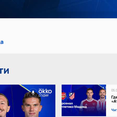
ца
ти
05.
Гд
«А
Чи