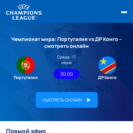
ФИНАЛ ЛЧ 25/26
Чемпионат мира: Португалия vs ДР Конго –
ОБЗОРЫ ЛЧ УЕФА
смотреть онлайн
Среда - 17
НОВОСТИ
июня
РАСПИСАНИЕ
20:00
Португалия
ДР Конго
СМОТРЕТЬ ОНЛАЙН
Прямой эфир