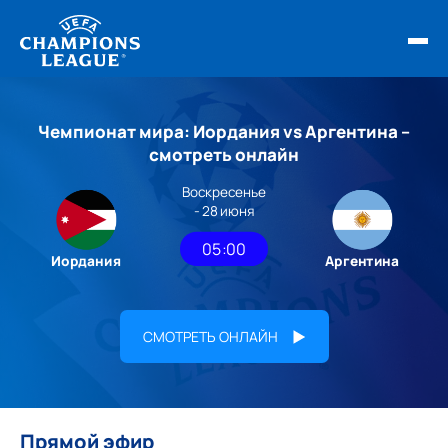
ФИНАЛ ЛЧ 25/26
Чемпионат мира: Иордания vs Аргентина –
ОБЗОРЫ ЛЧ УЕФА
смотреть онлайн
Воскресенье
НОВОСТИ
- 28 июня
РАСПИСАНИЕ
05:00
Иордания
Аргентина
СМОТРЕТЬ ОНЛАЙН
Прямой эфир