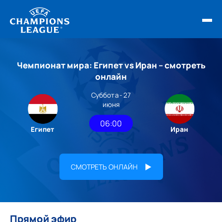
ФИНАЛ ЛЧ 25/26
Чемпионат мира: Египет vs Иран – смотреть
ОБЗОРЫ ЛЧ УЕФА
онлайн
Суббота - 27
НОВОСТИ
июня
РАСПИСАНИЕ
06:00
Египет
Иран
СМОТРЕТЬ ОНЛАЙН
Прямой эфир