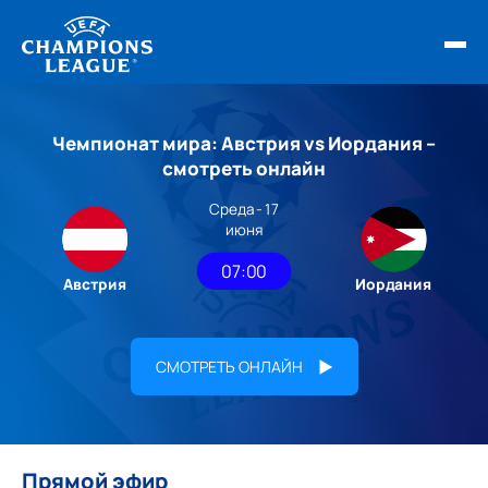
ФИНАЛ ЛЧ 25/26
Чемпионат мира: Австрия vs Иордания –
ОБЗОРЫ ЛЧ УЕФА
смотреть онлайн
Среда - 17
НОВОСТИ
июня
РАСПИСАНИЕ
07:00
Австрия
Иордания
СМОТРЕТЬ ОНЛАЙН
Прямой эфир