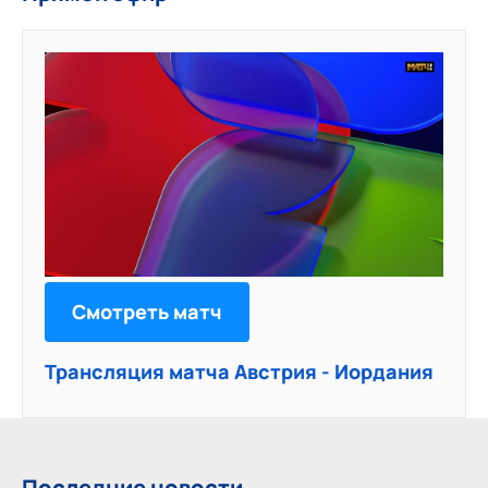
Смотреть матч
Трансляция матча Австрия - Иордания
Последние новости