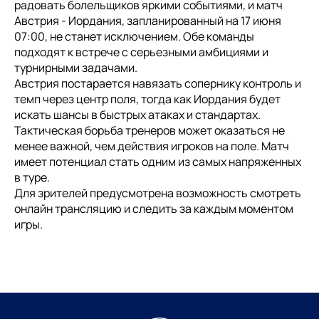
радовать болельщиков яркими событиями, и матч
Австрия - Иордания, запланированный на 17 июня
07:00, не станет исключением. Обе команды
подходят к встрече с серьезными амбициями и
турнирными задачами.
Австрия постарается навязать сопернику контроль и
темп через центр поля, тогда как Иордания будет
искать шансы в быстрых атаках и стандартах.
Тактическая борьба тренеров может оказаться не
менее важной, чем действия игроков на поле. Матч
имеет потенциал стать одним из самых напряженных
в туре.
Для зрителей предусмотрена возможность смотреть
онлайн трансляцию и следить за каждым моментом
игры.