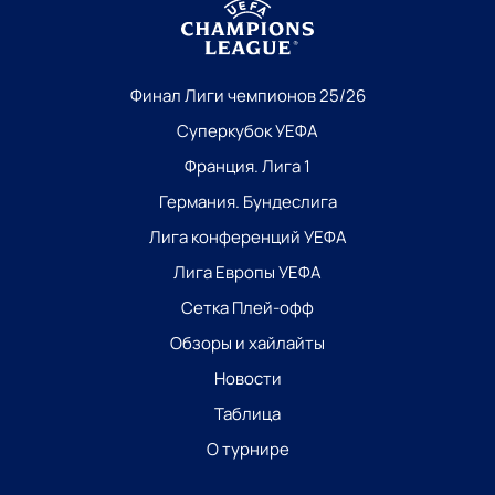
Финал Лиги чемпионов 25/26
Суперкубок УЕФА
Франция. Лига 1
Германия. Бундеслига
Лига конференций УЕФА
Лига Европы УЕФА
Сетка Плей-офф
Обзоры и хайлайты
Новости
Таблица
О турнире