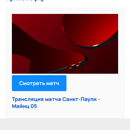
Смотреть матч
Трансляция матча Санкт-Паули -
Майнц 05