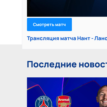
Смотреть матч
Трансляция матча Нант - Лан
Последние новос