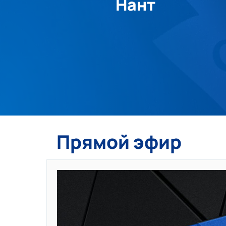
Нант
Прямой эфир