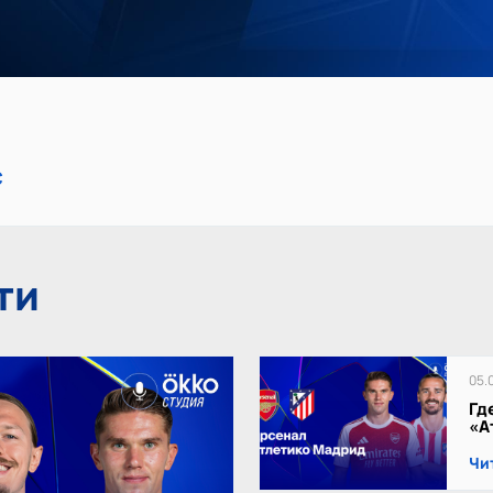
с
ти
05.
Гд
«А
Чи