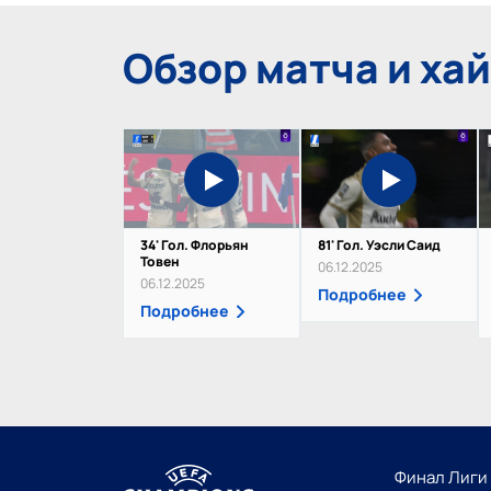
Обзор матча и ха
34' Гол. Флорьян
81' Гол. Уэсли Саид
Товен
06.12.2025
06.12.2025
Подробнее
Подробнее
Финал Лиги