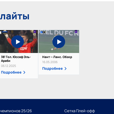
йлайты
38' Гол. Юссеф Эль-
Нант — Ланс. Обзор
Араби
16.05.2006
06.12.2025
Подробнее
Подробнее
 чемпионов 25/26
Сетка Плей-офф