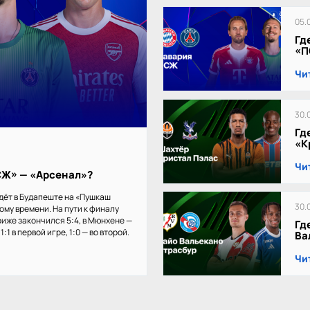
05.
Гд
«П
Чи
30.
Гд
«К
Чи
ПСЖ» — «Арсенал»?
дёт в Будапеште на «Пушкаш
30.
кому времени. На пути к финалу
иже закончился 5:4, в Мюнхене —
Гд
:1 в первой игре, 1:0 — во второй.
Ва
Чи