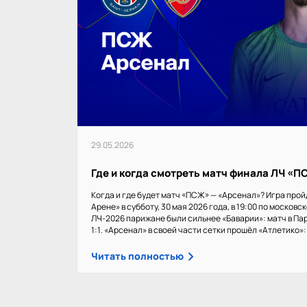
29.05.2026
Где и когда смотреть матч финала ЛЧ «
Когда и где будет матч «ПСЖ» — «Арсенал»? Игра прой
Арене» в субботу, 30 мая 2026 года, в 19:00 по московс
ЛЧ-2026 парижане были сильнее «Баварии»: матч в Пар
1:1. «Арсенал» в своей части сетки прошёл «Атлетико»: 1
Читать полностью