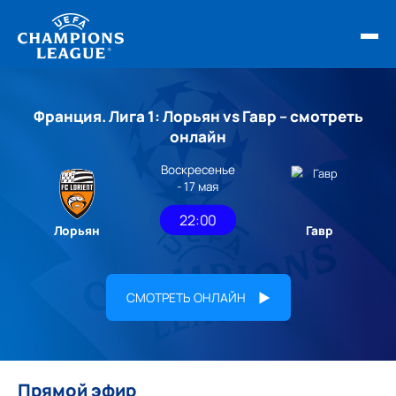
ФИНАЛ ЛЧ 25/26
Франция. Лига 1: Лорьян vs Гавр – смотреть
ОБЗОРЫ ЛЧ УЕФА
онлайн
Воскресенье
НОВОСТИ
- 17 мая
РАСПИСАНИЕ
22:00
Лорьян
Гавр
СМОТРЕТЬ ОНЛАЙН
Прямой эфир