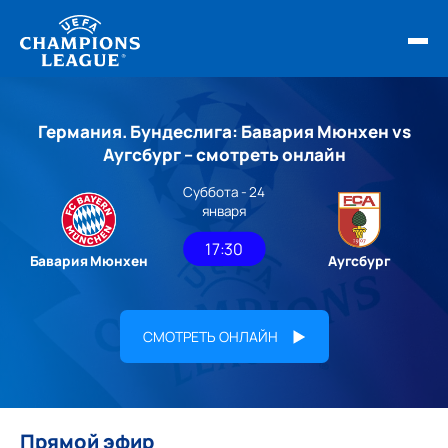
ФИНАЛ ЛЧ 25/26
Германия. Бундеслига: Бавария Мюнхен vs
ОБЗОРЫ ЛЧ УЕФА
Аугсбург – смотреть онлайн
Суббота - 24
НОВОСТИ
января
РАСПИСАНИЕ
17:30
Бавария Мюнхен
Аугсбург
СМОТРЕТЬ ОНЛАЙН
Прямой эфир