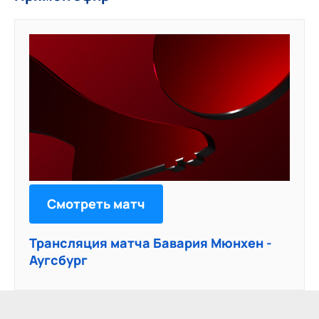
Смотреть матч
Трансляция матча Бавария Мюнхен -
Аугсбург