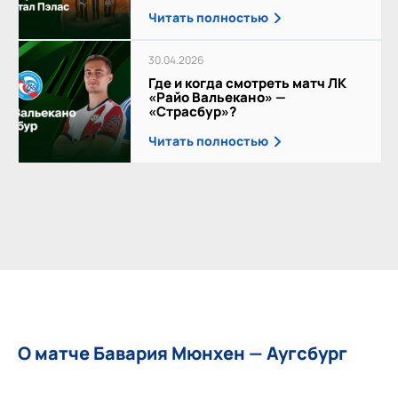
Читать полностью
30.04.2026
Где и когда смотреть матч ЛК
«Райо Вальекано» —
«Страсбур»?
Читать полностью
О матче Бавария Мюнхен — Аугсбург