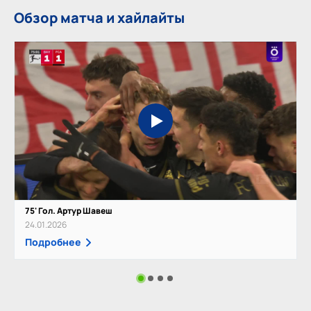
Обзор матча и хайлайты
75' Гол. Артур Шавеш
24.01.2026
Подробнее