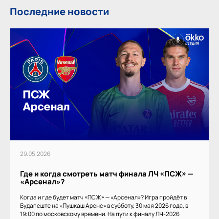
Последние новости
29.05.2026
Где и когда смотреть матч финала ЛЧ «ПСЖ» —
«Арсенал»?
Когда и где будет матч «ПСЖ» — «Арсенал»? Игра пройдёт в
Будапеште на «Пушкаш Арене» в субботу, 30 мая 2026 года, в
19:00 по московскому времени. На пути к финалу ЛЧ-2026