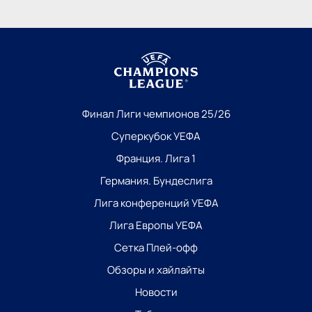
Финал Лиги чемпионов 25/26
Суперкубок УЕФА
Франция. Лига 1
Германия. Бундеслига
Лига конференций УЕФА
Лига Европы УЕФА
Сетка Плей-офф
Обзоры и хайлайты
Новости