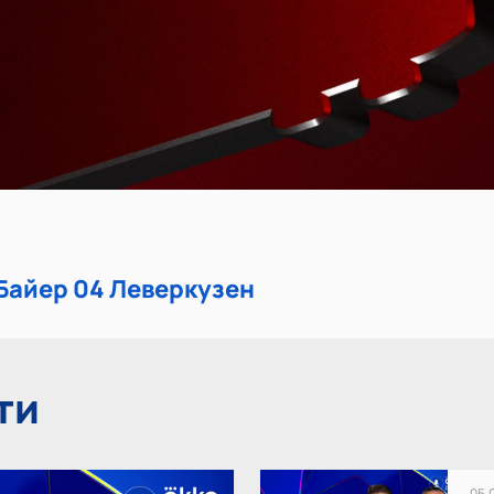
 Байер 04 Леверкузен
ти
05.