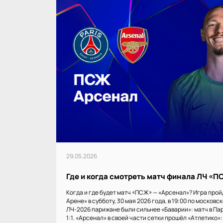
29.05.2026
Где и когда смотреть матч финала ЛЧ «
Когда и где будет матч «ПСЖ» — «Арсенал»? Игра прой
Арене» в субботу, 30 мая 2026 года, в 19:00 по московс
ЛЧ-2026 парижане были сильнее «Баварии»: матч в Пар
1:1. «Арсенал» в своей части сетки прошёл «Атлетико»: 1