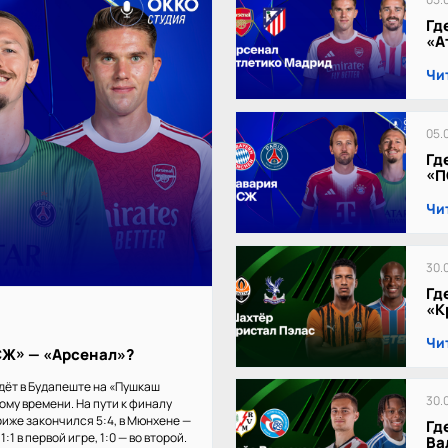
Гд
«А
Чи
05.
Гд
«П
Чи
30.
Гд
«К
Чи
ПСЖ» — «Арсенал»?
дёт в Будапеште на «Пушкаш
30.
кому времени. На пути к финалу
иже закончился 5:4, в Мюнхене —
Гд
:1 в первой игре, 1:0 — во второй.
Ва