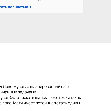
тать полностью
04 Леверкузен, запланированный на 6
урнирными задачами.
кузен будет искать шансы в быстрых атаках
а поле. Матч имеет потенциал стать одним