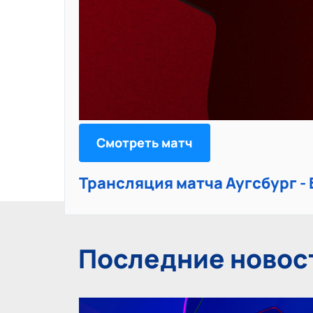
Смотреть матч
Трансляция матча Аугсбург -
Последние новос