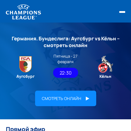
ФИНАЛ ЛЧ 25/26
Германия. Бундеслига: Аугсбург vs Кёльн –
ОБЗОРЫ ЛЧ УЕФА
смотреть онлайн
Пятница - 27
НОВОСТИ
февраля
РАСПИСАНИЕ
22:30
Аугсбург
Кёльн
СМОТРЕТЬ ОНЛАЙН
Прямой эфир