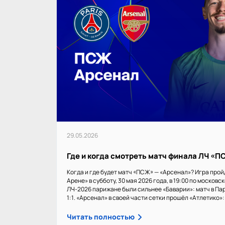
29.05.2026
Где и когда смотреть матч финала ЛЧ «
Когда и где будет матч «ПСЖ» — «Арсенал»? Игра прой
Арене» в субботу, 30 мая 2026 года, в 19:00 по московс
ЛЧ-2026 парижане были сильнее «Баварии»: матч в Пар
1:1. «Арсенал» в своей части сетки прошёл «Атлетико»: 1
Читать полностью