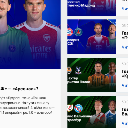
Чи
05.
Гд
«П
Чи
30.
Гд
«К
Чи
ПСЖ» — «Арсенал»?
дёт в Будапеште на «Пушкаш
30.
кому времени. На пути к финалу
иже закончился 5:4, в Мюнхене —
Гд
:1 в первой игре, 1:0 — во второй.
Ва
Чи