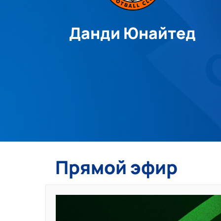
Данди Юнайтед
Прямой эфир