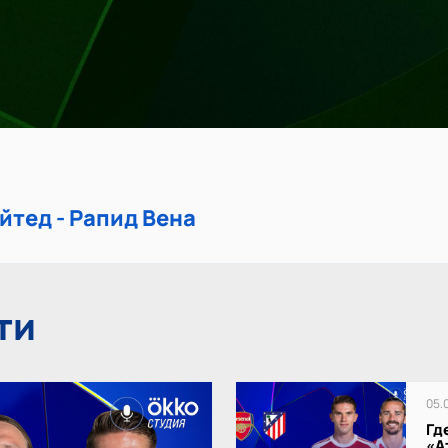
тед - Рапид Вена
ти
05.
Гд
«А