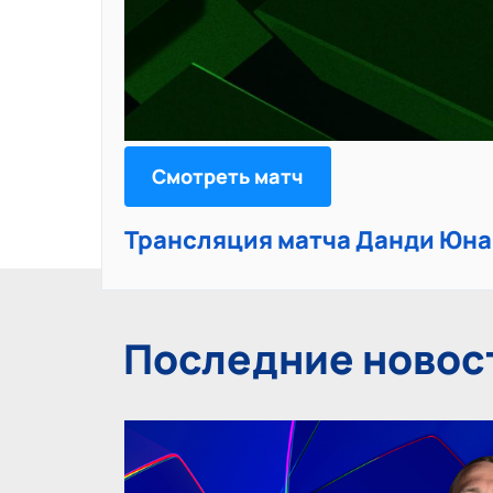
Смотреть матч
Трансляция матча Данди Юнай
Последние новос