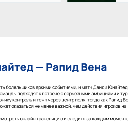
айтед — Рапид Вена
ь болельщиков яркими событиями, и матч Данди Юнайтед -
 команды подходят к встрече с серьезными амбициями и ту
ику контроль и темп через центр поля, тогда как Рапид Ве
ожет оказаться не менее важной, чем действия игроков на 
смотреть онлайн трансляцию и следить за каждым моменто