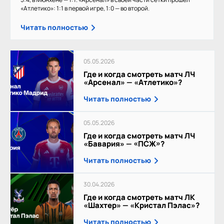
«Атлетико»: 1:1 в первой игре, 1:0 — во второй.
Читать полностью
05.05.2026
Где и когда смотреть матч ЛЧ
«Арсенал» — «Атлетико»?
Читать полностью
05.05.2026
Где и когда смотреть матч ЛЧ
«Бавария» — «ПСЖ»?
Читать полностью
30.04.2026
Где и когда смотреть матч ЛК
«Шахтер» — «Кристал Пэлас»?
Читать полностью