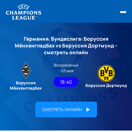
ФИНАЛ ЛЧ 25/26
Германия. Бундеслига: Боруссия
ОБЗОРЫ ЛЧ УЕФА
Мёнхенгладбах vs Боруссия Дортмунд –
смотреть онлайн
НОВОСТИ
Воскресенье
РАСПИСАНИЕ
- 03 мая
18:40
Боруссия
Боруссия Дортмунд
Мёнхенгладбах
СМОТРЕТЬ ОНЛАЙН