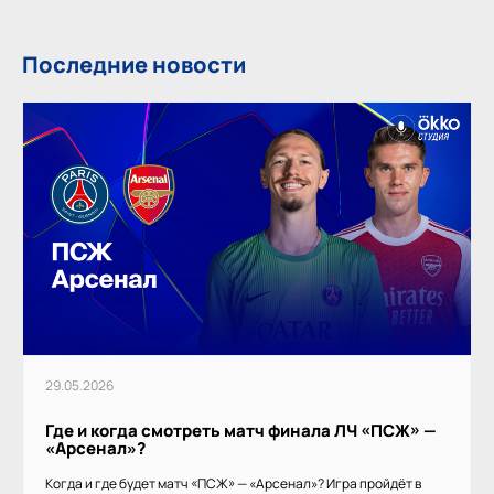
Последние новости
29.05.2026
Где и когда смотреть матч финала ЛЧ «ПСЖ» —
«Арсенал»?
Когда и где будет матч «ПСЖ» — «Арсенал»? Игра пройдёт в