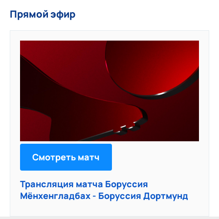
Прямой эфир
Смотреть матч
Трансляция матча Боруссия
Мёнхенгладбах - Боруссия Дортмунд