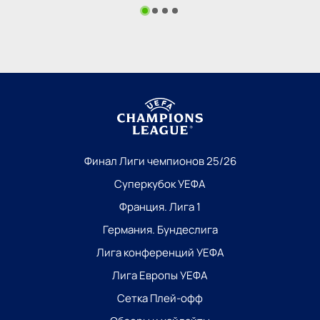
Финал Лиги чемпионов 25/26
Суперкубок УЕФА
Франция. Лига 1
Германия. Бундеслига
Лига конференций УЕФА
Лига Европы УЕФА
Сетка Плей-офф