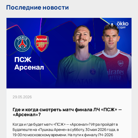
Последние новости
29.05.2026
Где и когда смотреть матч финала ЛЧ «ПСЖ» —
«Арсенал»?
Когда и где будет матч «ПСЖ» — «Арсенал»? Игра пройдёт в
Будапеште на «Пушкаш Арене» в субботу, 30 мая 2026 года, в
19:00 по московскому времени. На пути к финалу ЛЧ-2026