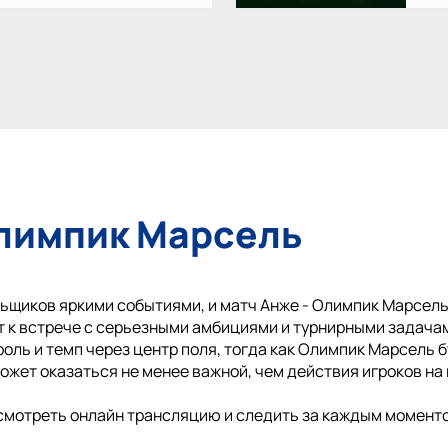
Олимпик Марсель
ьщиков яркими событиями, и матч Анже - Олимпик Марсель,
 к встрече с серьезными амбициями и турнирными задача
оль и темп через центр поля, тогда как Олимпик Марсель б
ожет оказаться не менее важной, чем действия игроков на 
смотреть онлайн трансляцию и следить за каждым моменто