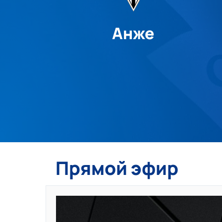
Анже
Прямой эфир