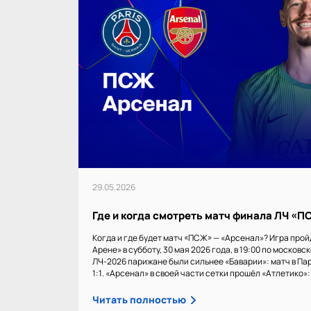
29.05.2026
Где и когда смотреть матч финала ЛЧ «
Когда и где будет матч «ПСЖ» — «Арсенал»? Игра прой
Арене» в субботу, 30 мая 2026 года, в 19:00 по московс
ЛЧ-2026 парижане были сильнее «Баварии»: матч в Пар
1:1. «Арсенал» в своей части сетки прошёл «Атлетико»: 1
Читать полностью