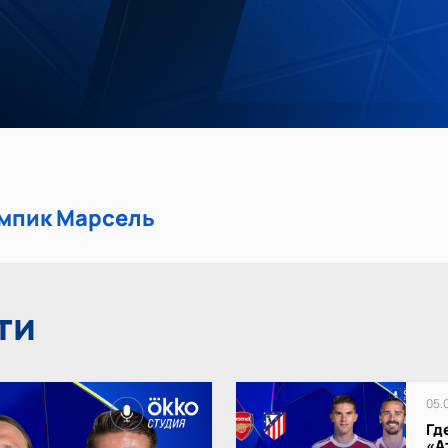
импик Марсель
ти
05.
Гд
«А