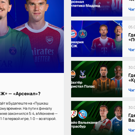
Чи
05.
Гд
«П
Чи
30.
Гд
«К
Чи
ПСЖ» — «Арсенал»?
дёт в Будапеште на «Пушкаш
30.
кому времени. На пути к финалу
иже закончился 5:4, в Мюнхене —
Гд
:1 в первой игре, 1:0 — во второй.
Ва
Чи