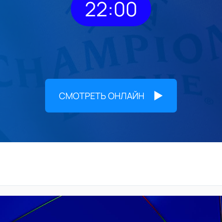
22:00
СМОТРЕТЬ ОНЛАЙН