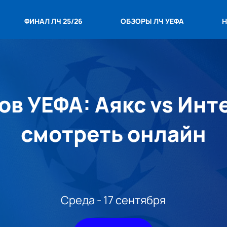
ФИНАЛ ЛЧ 25/26
ОБЗОРЫ ЛЧ УЕФА
Н
ов УЕФА: Аякс vs Инт
смотреть онлайн
Среда - 17 сентября