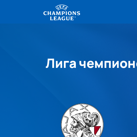
Лига чемпион