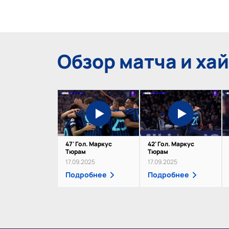
Обзор матча и ха
47' Гол. Маркус
42' Гол. Маркус
Тюрам
Тюрам
17.09.2025
17.09.2025
Подробнее
Подробнее