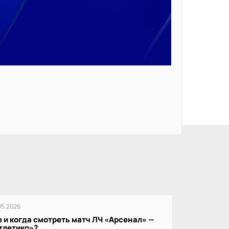
05.2026
е и когда смотреть матч ЛЧ «Арсенал» —
тлетико»?