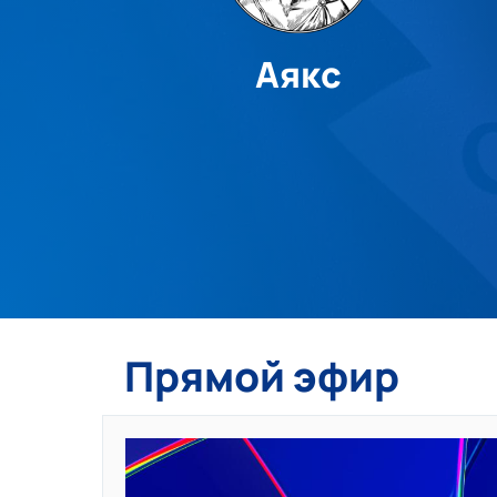
Аякс
Прямой эфир