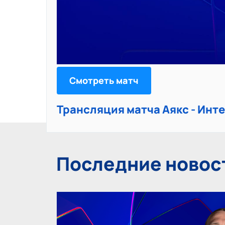
Смотреть матч
Трансляция матча Аякс - Ин
Последние новос