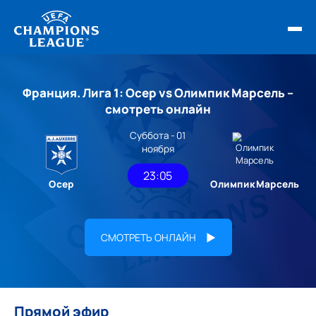
ФИНАЛ ЛЧ 25/26
Франция. Лига 1: Осер vs Олимпик Марсель –
ОБЗОРЫ ЛЧ УЕФА
смотреть онлайн
Суббота - 01
НОВОСТИ
ноября
РАСПИСАНИЕ
23:05
Осер
Олимпик Марсель
СМОТРЕТЬ ОНЛАЙН
Прямой эфир