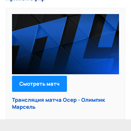
Смотреть матч
Трансляция матча Осер - Олимпик
Марсель