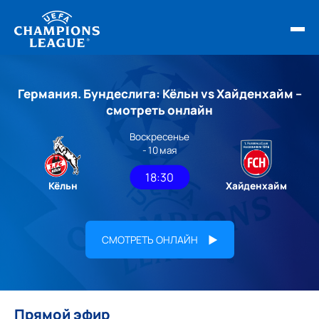
ФИНАЛ ЛЧ 25/26
Германия. Бундеслига: Кёльн vs Хайденхайм –
ОБЗОРЫ ЛЧ УЕФА
смотреть онлайн
Воскресенье
НОВОСТИ
- 10 мая
РАСПИСАНИЕ
18:30
Кёльн
Хайденхайм
СМОТРЕТЬ ОНЛАЙН
Прямой эфир